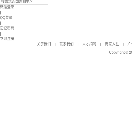
微信登录
|
QQ登录
|
忘记密码
|
立即注册
关于我们
|
联系我们
|
人才招聘
|
商家入驻
|
广
Copyright © 2